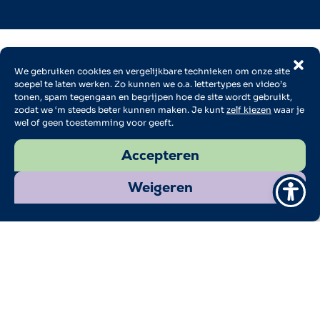
We gebruiken cookies en vergelijkbare technieken om onze site
soepel te laten werken. Zo kunnen we o.a. lettertypes en video’s
tonen, spam tegengaan en begrijpen hoe de site wordt gebruikt,
zodat we ‘m steeds beter kunnen maken. Je kunt
zelf kiezen
waar je
wel of geen toestemming voor geeft.
vorige event
Accepteren
agenda
volgende event
Weigeren