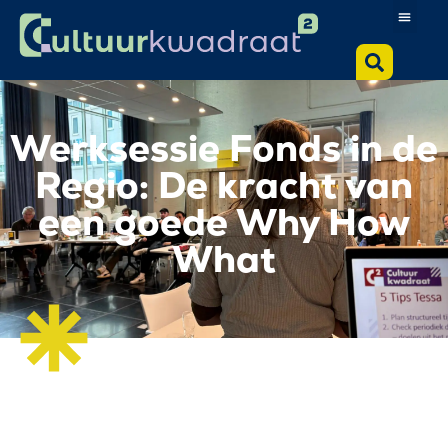
Werksessie Fonds in de
Regio: De kracht van
een goede Why How
What