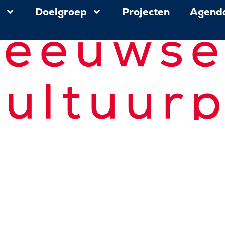
d
Doelgroep
Projecten
Agend
wse Cultuurprijzen