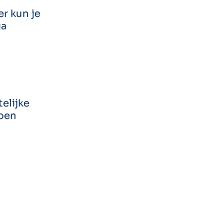
r kun je
ia
elijke
open