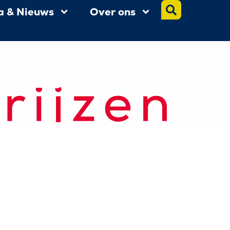
a & Nieuws
Over ons
 2025