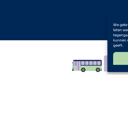
We gebru
laten we
tegengaa
kunnen 
geeft.
De Cul
vol
agenda