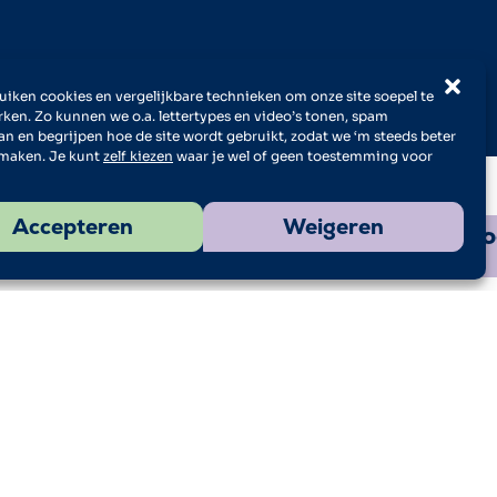
iken cookies en vergelijkbare technieken om onze site soepel te
rken. Zo kunnen we o.a. lettertypes en video’s tonen, spam
n en begrijpen hoe de site wordt gebruikt, zodat we ‘m steeds beter
maken. Je kunt
zelf kiezen
waar je wel of geen toestemming voor
Accepteren
Weigeren
tuurbus is weer aan te vragen! Klik hier v
gende event