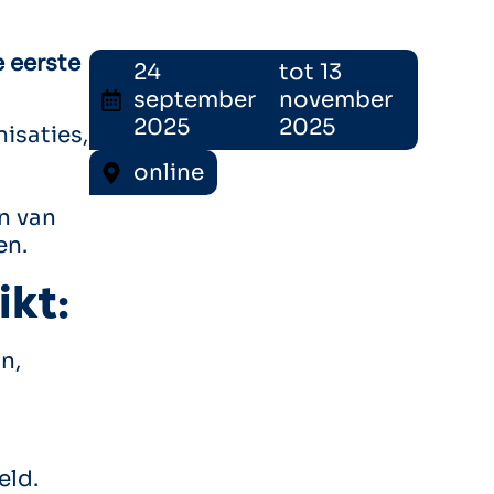
 eerste
24
tot 13
september
november
2025
2025
isaties,
online
n van
en.
ikt:
n,
eld.